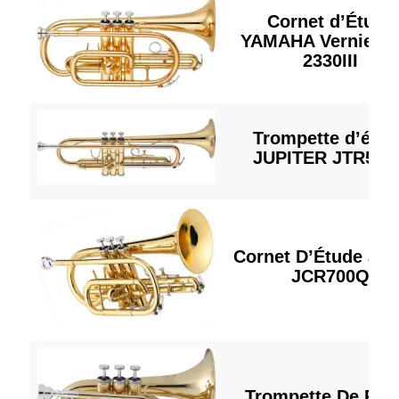
Cornet d’Étude
YAMAHA Vernie Y
2330III
Trompette d’étud
JUPITER JTR500
Cornet D’Étude Jup
JCR700Q
Trompette De Poc