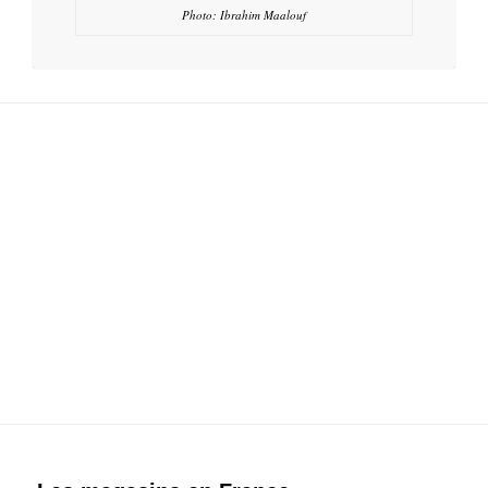
Photo: Ibrahim Maalouf
LIENS MAGASINS SPÉCIALISÉS SUR LA
RÉPARATION ET LA DISTRIBUTION DE LA
TROMPETTE