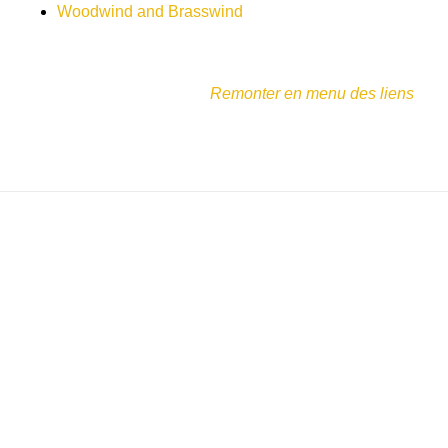
Woodwind and Brasswind
Remonter en menu des liens
LIENS MATÉRIELS: MARQUES ACCESSOIRES
EMBOUCHURES & SOURDINES