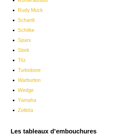
Romerabrass
Rudy Muck
Schantl
Schilke
Sparx
Stork
Tilz
Turbobore
Warburton
Wedge
Yamaha
Zottola
Les tableaux d’embouchures