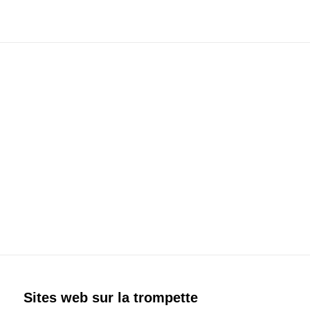
LIENS SITES WEB SUR LA TROMPETTE - FORUM &
MAGAZINE
Sites web sur la trompette