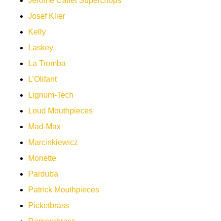
Jerome Callet Superchops
Josef Klier
Kelly
Laskey
La Tromba
L’Olifant
Lignum-Tech
Loud Mouthpieces
Mad-Max
Marcinkiewicz
Monette
Parduba
Patrick Mouthpieces
Picketbrass