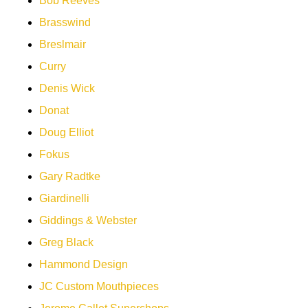
Bob Reeves
Brasswind
Breslmair
Curry
Denis Wick
Donat
Doug Elliot
Fokus
Gary Radtke
Giardinelli
Giddings & Webster
Greg Black
Hammond Design
JC Custom Mouthpieces