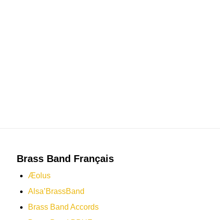
LIENS SUR LES ENSEMBLES DE CUIVRES, BRASS
BAND FRANÇAIS ET BIG BAND
Brass Band Français
Æolus
Alsa’BrassBand
Brass Band Accords