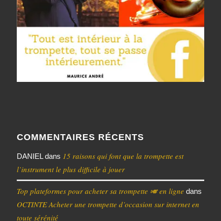
COMMENTAIRES RÉCENTS
15 raisons qui font que la trompette est
DANIEL
dans
l’instrument le plus difficile à jouer
Top plateformes pour acheter sa trompette 🎺 en ligne
dans
OCTINTE Acheter une trompette d’occasion sur internet en
toute sérénité