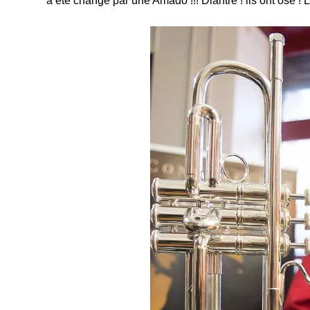
à été changé par une Amado !!! Diantre ! ils ont osé !