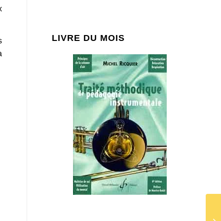
x
LIVRE DU MOIS
s
a