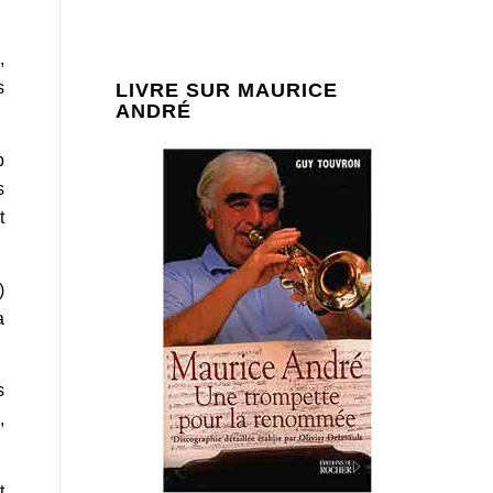
,
s
LIVRE SUR MAURICE
ANDRÉ
p
s
t
)
a
s
,
t