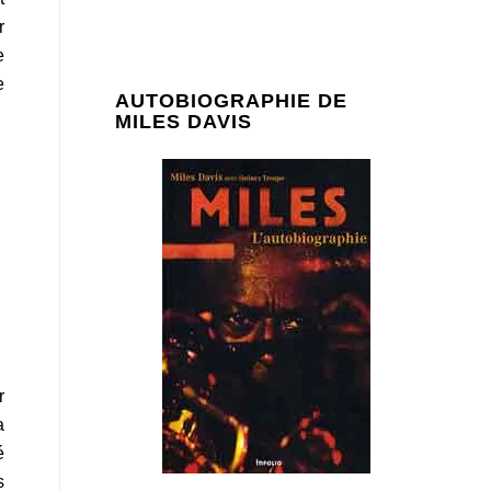
r
e
e
AUTOBIOGRAPHIE DE
MILES DAVIS
r
a
é
s