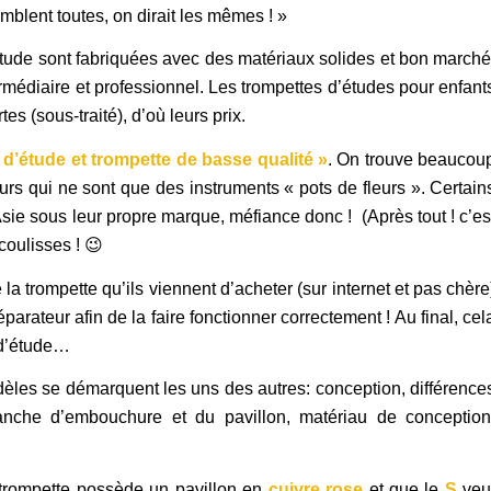
mblent toutes, on dirait les mêmes ! »
tude sont fabriquées avec des matériaux solides et bon marché
termédiaire et professionnel. Les trompettes d’études pour enfant
s (sous-traité), d’où leurs prix.
d’étude et trompette de basse qualité »
. On trouve beaucou
rs qui ne sont que des instruments « pots de fleurs ». Certain
ie sous leur propre marque, méfiance donc ! (Après tout ! c’es
coulisses ! 😉
e la trompette qu’ils viennent d’acheter (sur internet et pas chère
parateur afin de la faire fonctionner correctement ! Au final, cel
 d’étude…
èles se démarquent les uns des autres: conception, différence
ranche d’embouchure et du pavillon, matériau de conception
 trompette possède un pavillon en
cuivre rose
et que le
S
veu