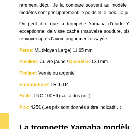
rarement déçu. Je la compare souvent au modèle 
modèles sont principalement: le poids et le look. La ju
On peut dire que la trompette Yamaha d’étude Y
exceptionnel de visse caché (mauvaise soudure, pis
renvoyer après l’avoir longuement essayée.
Perce:
ML (Moyen Large) 11.65 mm
Pavillon:
Cuivre jaune /
Diamètre:
123 mm
Finition:
Vernie ou argenté
Embouchure:
TR-11B4
Boîte:
TRC-100EII (sac à dos noir)
Prix:
425€ (Les prix sont donnés à titre indicatif…)
Les différentes parties
La trompette Yamaha modèl
de l’anatomie d’une