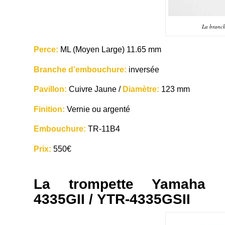
La branch
Perce:
ML (Moyen Large) 11.65 mm
Branche d’embouchure:
inversée
Pavillon:
Cuivre Jaune
/
Diamètre:
123 mm
Finition:
Vernie ou argenté
Embouchure:
TR-11B4
Prix:
550€
La trompette Yamaha
4335GII
/
YTR-4335GSII