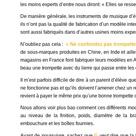
les moins experts d’entre nous diront: « Elles se resse
De manière générale, les instruments de musique d’é
ils n’ont pas la qualité de fabrication d’un modèle in
sont aussi fabriqués dans d’autres usines moins experte
N’oubliez pas cela :
« Ne confondez pas trompette 
de sous-marques produites en Chine, en Inde et ailleu
magasins en France font fabriquer leurs modèles en As
beau une trompette avec du lierre qui passe entre les 
Il m’est parfois difficile de dire à un parent d’élève qu
ne fonctionne pas et qu’ils doivent l’amener chez un ré
revient à payer le même prix qu’une bonne trompette
Nous allons voir plus bas comment ces différents mod
au niveau de la finition, poids, diamètre de la b
embouchure et les boîtes fournies.
Avant de poursuivre, sachez que
G
veut dire que la