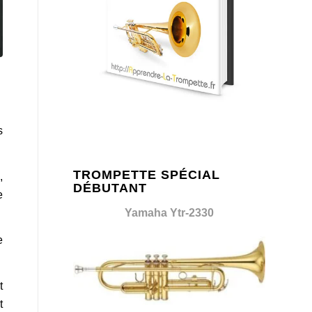
s
TROMPETTE SPÉCIAL
,
DÉBUTANT
e
Yamaha Ytr-2330
e
t
t