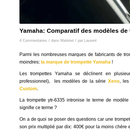
Yamaha: Comparatif des modèles de 
/
/
4 Commentaires
dans
Matériel
par
Laurent
Parmi les nombreuses marques de fabricants de trom
moindres:
la marque de trompette Yamaha
!
Les trompettes Yamaha se déclinent en plusieurs
professionnel), les modèles de la série
Xeno
, le
Custom
.
La trompette ytr-6335 intronise le terme de modèle
signifie ce terme ?
On a de quoi se poser des questions car une trompett
son prix multiplié par dix: 400€ pour la moins chère e