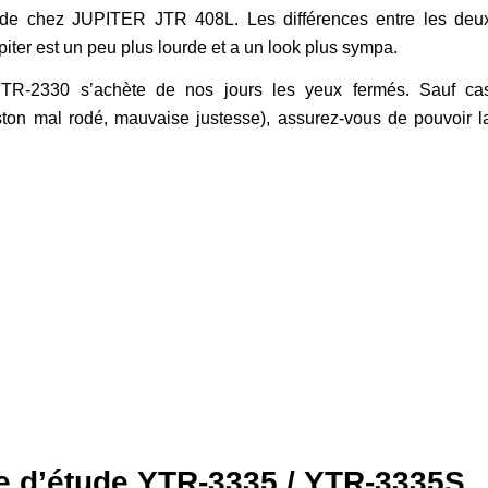
de chez JUPITER JTR 408L. Les différences entre les deu
piter est un peu plus lourde et a un look plus sympa.
TR-2330 s’achète de nos jours les yeux fermés. Sauf ca
ton mal rodé, mauvaise justesse), assurez-vous de pouvoir l
e d’étude
YTR-3335
/
YTR-3335S