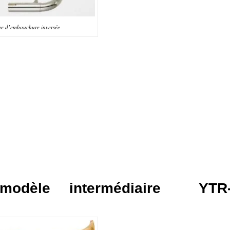
e d’embouchure inversée
 modèle intermédiaire
YTR