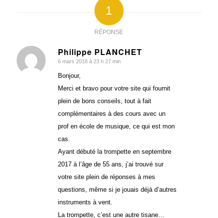
1
RÉPONSE
Philippe PLANCHET
6 mars 2018 à 23 h 27 min
dit
:
Bonjour,
Merci et bravo pour votre site qui fournit
plein de bons conseils, tout à fait
complémentaires à des cours avec un
prof en école de musique, ce qui est mon
cas.
Ayant débuté la trompette en septembre
2017 à l’âge de 55 ans, j’ai trouvé sur
votre site plein de réponses à mes
questions, même si je jouais déjà d’autres
instruments à vent.
La trompette, c’est une autre tisane…