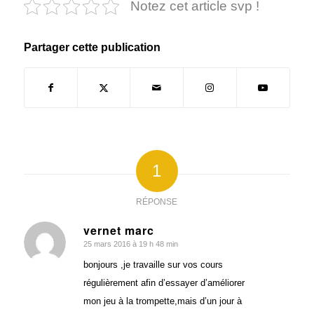
Notez cet article svp !
Partager cette publication
1
RÉPONSE
vernet marc
25 mars 2016 à 19 h 48 min
dit
:
bonjours ,je travaille sur vos cours
régulièrement afin d’essayer d’améliorer
mon jeu à la trompette,mais d’un jour à