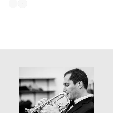
›
»
Laurent Jammes