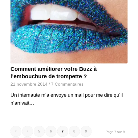
Comment améliorer votre Buzz à
l’embouchure de trompette ?
21 novembre 2014
/
7 Commentaires
Un internaute m’a envoyé un mail pour me dire qu’il
n’arrivait…
«
‹
5
6
7
8
9
Page 7 sur 9